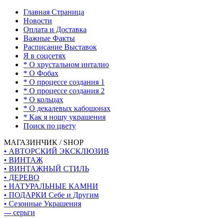
Главная Страница
Новости
Оплата и Доставка
Важные Факты
Расписание Выставок
Я в соцсетях
* О хрустальном инталио
* О Фобах
* О процессе создания 1
* О процессе создания 2
* О кольцах
* О декалевых кабошонах
* Как я ношу украшения
Поиск по цвету
МАГАЗИНЧИК / SHOP
• АВТОРСКИЙ ЭКСКЛЮЗИВ
• ВИНТАЖ
• ВИНТАЖНЫЙ СТИЛЬ
• ДЕРЕВО
• НАТУРАЛЬНЫЕ КАМНИ
• ПОДАРКИ Себе и Другим
• Сезонные Украшения
--- серьги