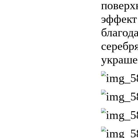
поверх
эффект
благод
серебр
украше