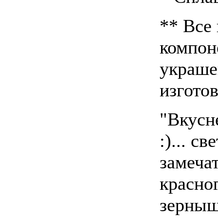
** Все
компон
украше
изгото
"Вкусн
:)... с
замеча
красно
зерныш