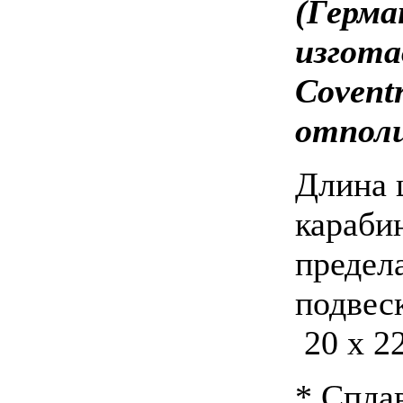
(Герма
изгота
Covent
отполи
Длина ц
карабин
предел
подвеск
20 х 2
* Спла