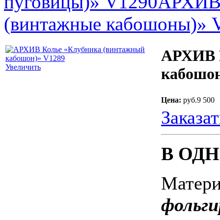
пуговицы)» V1290
АРХИВ 
(винтажные кабошоны)» 
АРХИВ 
Увеличить
кабошон
Цена:
руб.9 500
Заказат
В ОДН
Матер
фольги