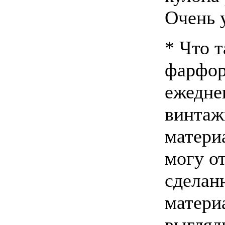
Очень 
* Что 
фарфор
ежедне
винтаж
материа
могу о
сделан
матери
выгляди