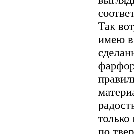
соотве
Так вот
имею в
сделан
фарфор
правил
матери
радость
только
по твер