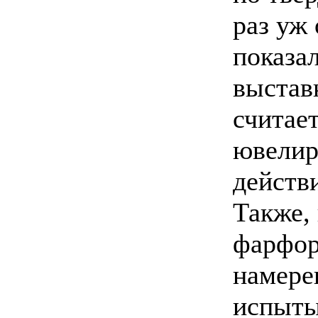
раз уж 
показа
выстав
считае
ювелир
действ
Также,
фарфор
намере
испыты