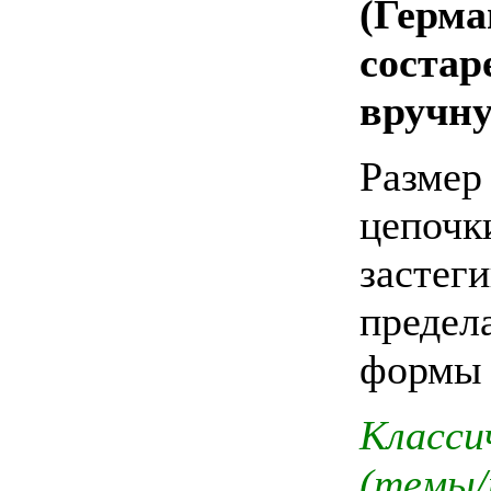
(Герма
состар
вручну
Размер
цепочки
застеги
предел
формы 
Класси
(темы/