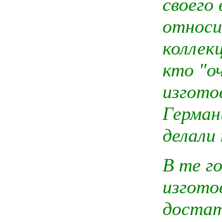
своего
относи
коллек
кто "о
изгото
Германи
делали 
В те г
изгото
достат