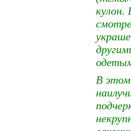
кулон.
смотре
украше
другим
одетым
В этом
наилуч
подчер
некруп