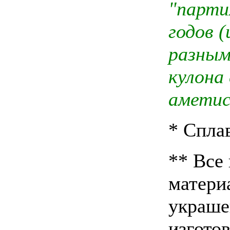
"парти
годов 
разным
кулона
аметис
* Спла
** Все
матери
украше
изгото