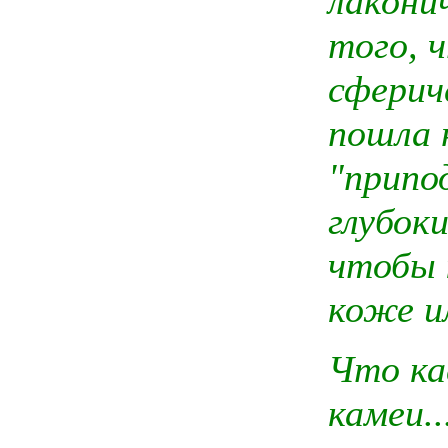
лакони
того, 
сферич
пошла 
"припо
глубок
чтобы 
коже и
Что ка
камеи..