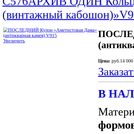
С576
АРХИВ ОДИН Кольц
(винтажный кабошон)»V9
ПОСЛЕД
Увеличить
(антикв
Цена:
руб.14 000
Заказат
В НАЛ
Матер
формов