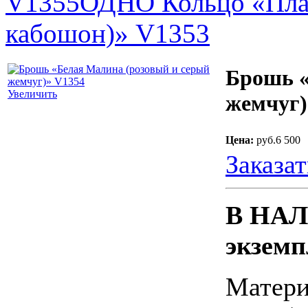
V1355
ОДНО Кольцо «Пла
кабошон)» V1353
Брошь «
Увеличить
жемчуг)
Цена:
руб.6 500
Заказат
В НАЛ
экземп
Матер