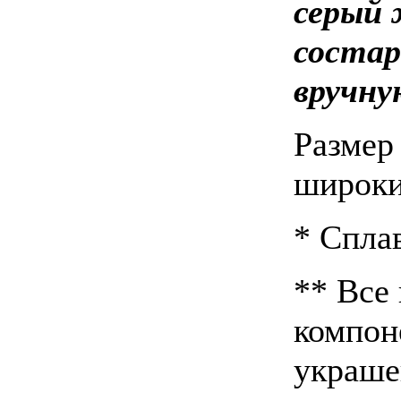
серый 
состар
вручну
Размер
широки
* Спла
** Все
компон
украше