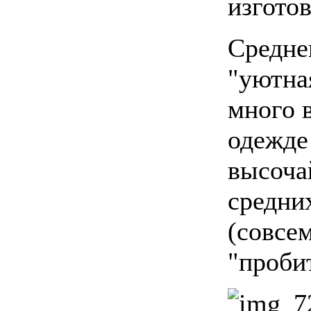
изгото
Средне
"уютна
много 
одежде
высоча
средни
(совсе
"проби