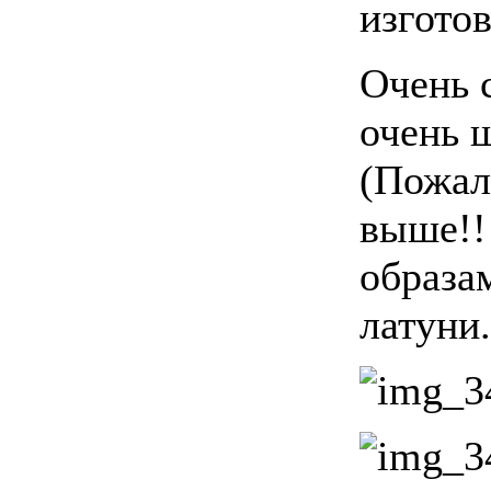
изгото
Очень 
очень ш
(Пожал
выше!!
образа
латуни.