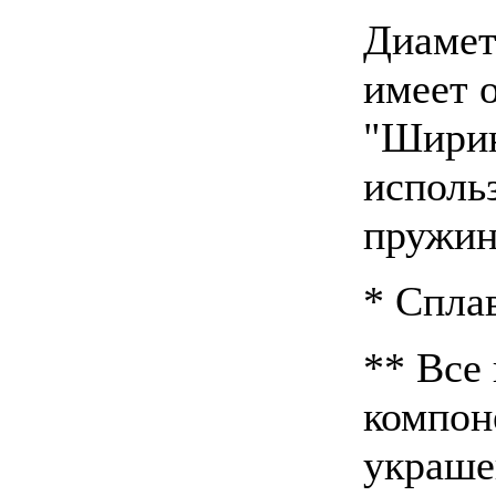
Диамет
имеет 
"Ширин
исполь
пружин
* Спла
** Все
компон
украше