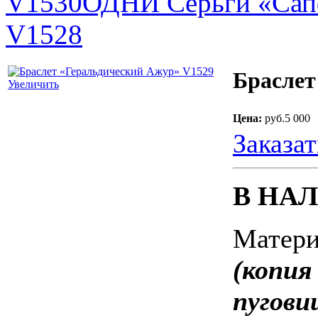
V1530
ОДНИ Серьги «Сап
V1528
Браслет
Увеличить
Цена:
руб.5 000
Заказат
В НА
Матер
(копия
пугови