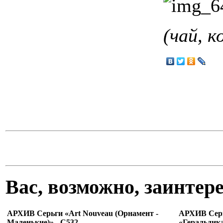
(чай, к
Вас, возможно, заинте
АРХИВ Серьги «Art Nouveau (Орнамент -
АРХИВ Сер
Маленькие)» - С532
«Геральдика