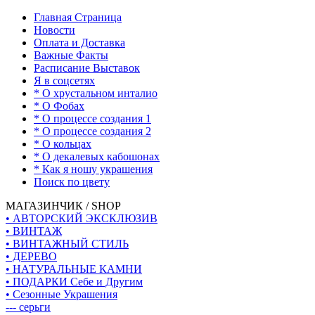
Главная Страница
Новости
Оплата и Доставка
Важные Факты
Расписание Выставок
Я в соцсетях
* О хрустальном инталио
* О Фобах
* О процессе создания 1
* О процессе создания 2
* О кольцах
* О декалевых кабошонах
* Как я ношу украшения
Поиск по цвету
МАГАЗИНЧИК / SHOP
• АВТОРСКИЙ ЭКСКЛЮЗИВ
• ВИНТАЖ
• ВИНТАЖНЫЙ СТИЛЬ
• ДЕРЕВО
• НАТУРАЛЬНЫЕ КАМНИ
• ПОДАРКИ Себе и Другим
• Сезонные Украшения
--- серьги