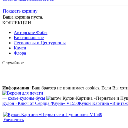
Показать корзину
Ваша корзина пуста.
КОЛЛЕКЦИИ
Авторские Фобы
Викторианское
Легионеры и Центурионы
Камеи
Флора
Случайное
Информация
: Ваш браузер не принимает cookies. Если Вы хот
--- колье-кулоны-бусы
Кулон-Картина «Пернатые и Пу
Кулон «Ключ от Сердца Фауна» V1550
Кулон-Картина «Винтаж
Увеличить