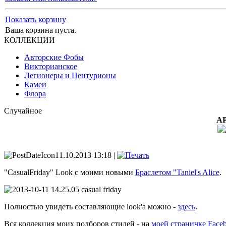
Показать корзину
Ваша корзина пуста.
КОЛЛЕКЦИИ
Авторские Фобы
Викторианское
Легионеры и Центурионы
Камеи
Флора
Случайное
АР
11.10.2013 13:18 |
"CasualFriday" Look с моими новыми
Браслетом "Taniel's Alice
.
Полностью увидеть составляющие look'a можно -
здесь
.
Вся коллекция моих подборов стилей - на
моей страничке Face