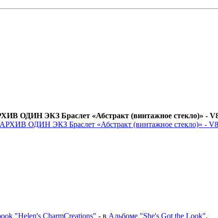
ХИВ ОДИН ЭКЗ Браслет «Абстракт (винтажное стекло)» - V
book
"Helen's CharmCreations"
- в
Альбоме "She's Got the Look"
.