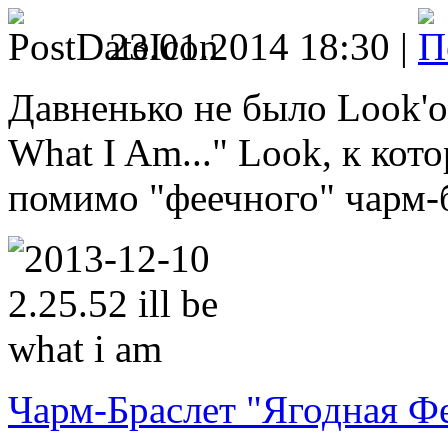
23.01.2014 18:30 |
Давненько не было Look'ов
What I Am..." Look, к кот
помимо "феечного" чарм-б
Чарм-Браслет "Ягодная Ф