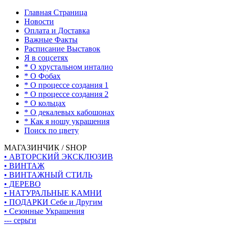
Главная Страница
Новости
Оплата и Доставка
Важные Факты
Расписание Выставок
Я в соцсетях
* О хрустальном инталио
* О Фобах
* О процессе создания 1
* О процессе создания 2
* О кольцах
* О декалевых кабошонах
* Как я ношу украшения
Поиск по цвету
МАГАЗИНЧИК / SHOP
• АВТОРСКИЙ ЭКСКЛЮЗИВ
• ВИНТАЖ
• ВИНТАЖНЫЙ СТИЛЬ
• ДЕРЕВО
• НАТУРАЛЬНЫЕ КАМНИ
• ПОДАРКИ Себе и Другим
• Сезонные Украшения
--- серьги