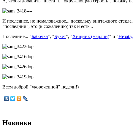
А, чтобы добавить "цвета" в "окружающую серость", покажу парн
И последнее, но немаловажное,.. поскольку винтажного стекла, 
"последний", это (к сожалению) так и есть...
Последние... "
Бабочка
", "
Букет
", "
Хищник (марлин)
" и "
Незабу
Всем доброй "укороченной" недели!)
Новинки