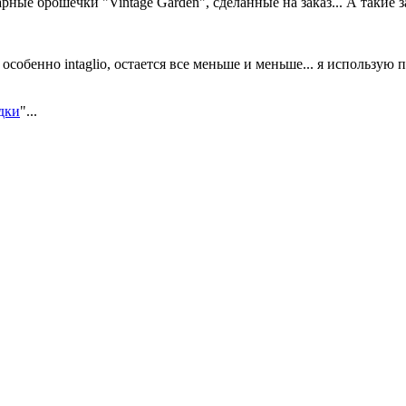
ые брошечки "Vintage Garden", сделанные на заказ... А такие за
особенно intaglio, остается все меньше и меньше... я использую
дки
"...