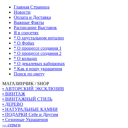
Главная Страница
Новости
Оплата и Доставка
Важные Факты
Расписание Выставок
Я в соцсетях
* О хрустальном инталио
* О Фобах
* О процессе создания 1
* О процессе создания 2
* О кольцах
* О декалевых кабошонах
* Как я ношу украшения
Поиск по цвету
МАГАЗИНЧИК / SHOP
• АВТОРСКИЙ ЭКСКЛЮЗИВ
• ВИНТАЖ
• ВИНТАЖНЫЙ СТИЛЬ
• ДЕРЕВО
• НАТУРАЛЬНЫЕ КАМНИ
• ПОДАРКИ Себе и Другим
• Сезонные Украшения
--- серьги